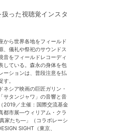
礼を扱った視聴覚インスタ
座から世界各地をフィールド
源、儀礼や祭祀のサウンドス
境音をフィールドレコーディ
表している。森永の身体を包
レーションは、普段注意を払
促す。
ドネシア映画の巨匠ガリン・
「サタンジャワ」の音響と音
2019／主催：国際交流基金
真都市展―ウィリアム・クラ
写真家たち―」（コラボレーシ
ESIGN SIGHT（東京、