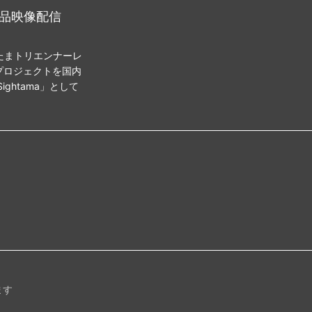
ら作品映像配信
たまトリエンナーレ
プロジェクトを国内
ghtama」として
ます