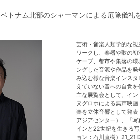
S》は、ベトナム北部のシャーマンによる厄除儀
芸術・音楽人類学的な視
ワークし、楽器や歌の初
ケープ、都市や集落の環
ングした音源や作品を発
み込む様な音楽インスタ
えていない音への自覚を
主な展覧会として、イン
ヌグロホによる無声映画
楽を立体音響として発表（
アジアセンター）、「写
インと22世紀を生きる
ョン：石川直樹）21_21 D