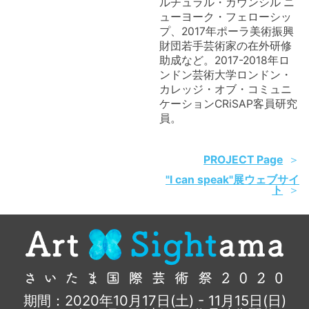
ルチュラル・カウンシル ニ
ューヨーク・フェローシッ
プ、2017年ポーラ美術振興
財団若手芸術家の在外研修
助成など。2017-2018年ロ
ンドン芸術大学ロンドン・
カレッジ・オブ・コミュニ
ケーションCRiSAP客員研究
員。
PROJECT Page
"I can speak"展ウェブサイ
ト
期間：2020年10月17日(土) - 11月15日(日)