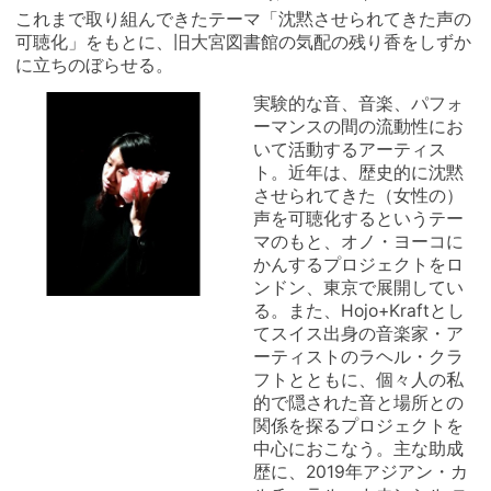
これまで取り組んできたテーマ「沈黙させられてきた声の
可聴化」をもとに、旧大宮図書館の気配の残り香をしずか
に立ちのぼらせる。
実験的な音、音楽、パフォ
ーマンスの間の流動性にお
いて活動するアーティス
ト。近年は、歴史的に沈黙
させられてきた（女性の）
声を可聴化するというテー
マのもと、オノ・ヨーコに
かんするプロジェクトをロ
ンドン、東京で展開してい
る。また、Hojo+Kraftとし
てスイス出身の音楽家・ア
ーティストのラヘル・クラ
フトとともに、個々人の私
的で隠された音と場所との
関係を探るプロジェクトを
中心におこなう。主な助成
歴に、2019年アジアン・カ