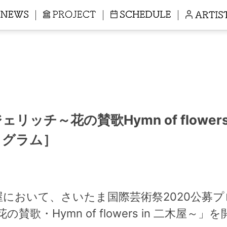
ッチ～花の賛歌Hymn of flowers
ログラム］
屋において、さいたま国際芸術祭2020公募
歌・Hymn of flowers in 二木屋～