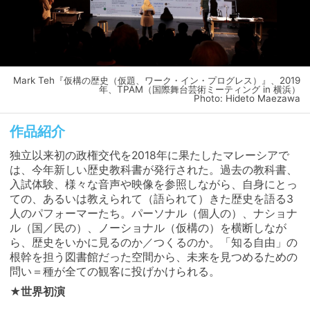
Mark Teh『仮構の歴史（仮題、ワーク・イン・プログレス）』、2019
年、TPAM（国際舞台芸術ミーティング in 横浜）
Photo: Hideto Maezawa
作品紹介
独立以来初の政権交代を2018年に果たしたマレーシアで
は、今年新しい歴史教科書が発行された。過去の教科書、
入試体験、様々な音声や映像を参照しながら、自身にとっ
ての、あるいは教えられて（語られて）きた歴史を語る3
人のパフォーマーたち。パーソナル（個人の）、ナショナ
ル（国／民の）、ノーショナル（仮構の）を横断しなが
ら、歴史をいかに見るのか／つくるのか。「知る自由」の
根幹を担う図書館だった空間から、未来を見つめるための
問い＝種が全ての観客に投げかけられる。
★世界初演