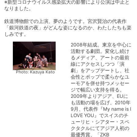
※新型コロナウイルス感染拡大の影響により公演は中止と
なりました。
鉄道博物館での上演、夢のようです。宮沢賢治の代表作
「銀河鉄道の夜」がどんな姿になるのか、わたしたちも楽
しみです。
2008年結成。東京を中心に
活動する劇団。変化し続け
るメディア、アートの最前
線にアクセスしつつ「演
劇」をアップデートし、社
Photo: Kazuya Kato
会性とポップで柔らかなユ
ーモアを併せ持つメッセー
ジで幅広い支持を得る。
2009年よりアジア、EUに
も活動の場を広げ、2010年
9月、代表作『My name is I
LOVE YOU』でスイスのチ
ューリヒ・シアター・スペ
クタクルにてアジア人初の
最優秀賞、「ZKB